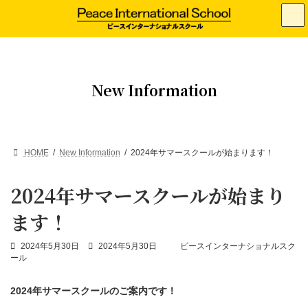
コ
ナ
ン
ビ
テ
ゲ
ン
ー
ツ
シ
へ
ョ
ス
ン
New Information
キ
に
ッ
移
プ
動
HOME
New Information
2024年サマースクールが始まります！
2024年サマースクールが始まり
ます！
最
2024年5月30日
2024年5月30日
ピースインターナショナルスク
終
ール
更
新
2024年サマースクールのご案内です！
日
時